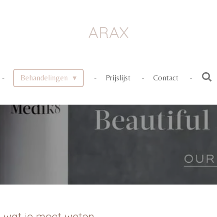
ARAX
Behandelingen
Prijslijst
Contact
s wat je moet weten