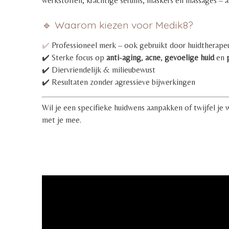
werkstoffen, krachtige serums, maskers en massages – 
🔹 Waarom kiezen voor Medik8?
✔️
Professioneel merk – ook gebruikt door huidtherapeu
✔️ Sterke focus op
anti-aging
,
acne
,
gevoelige huid
en
✔️ Diervriendelijk & milieubewust
✔️ Resultaten zonder agressieve bijwerkingen
Wil je een specifieke huidwens aanpakken of twijfel je
met je mee.