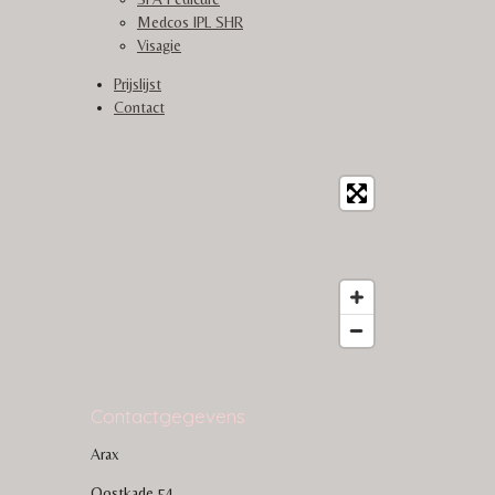
Medcos IPL SHR
Visagie
Prijslijst
Contact
Contactgegevens
Arax
Oostkade 54