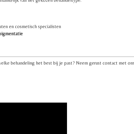
afhankelijk van het gekozen behandeltype.
ten en cosmetisch specialisten
pigmentatie
 welke behandeling het best bij je past? Neem gerust contact met on